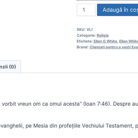
Cantitate
Adaugă în co
Viața
lui
SKU:
VLI
Iisus
Categorie:
Religie
Etichete:
Ellen G White
,
Ellen Whit
Brand:
Chemați pentru a vesti Eva
zii (0)
vorbit vreun om ca omul acesta” (Ioan 7:46). Despre auto
 evanghelii, pe Mesia din profețiile Vechiului Testament, 