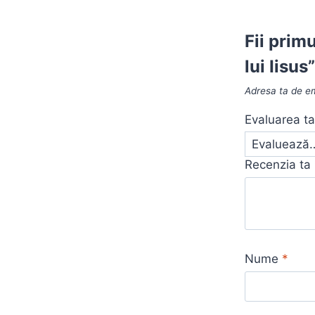
Fii prim
lui Iisus
Adresa ta de em
Evaluarea t
Recenzia ta
Nume
*