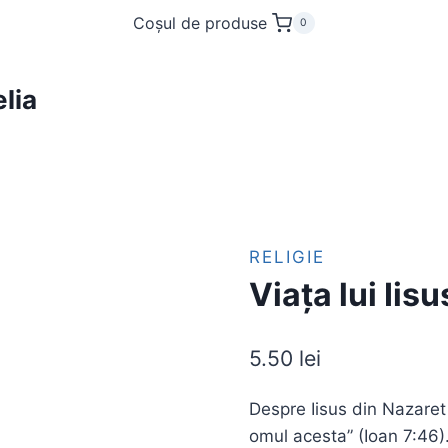
Coșul de produse
0
lia
RELIGIE
Viața lui Iisu
5.50
lei
Despre Iisus din Nazaret
omul acesta” (Ioan 7:46).