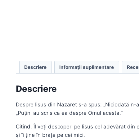
Descriere
Informații suplimentare
Recen
Descriere
Despre Iisus din Nazaret s-a spus: „Niciodată n-a 
„Puțini au scris ca ea despre Omul acesta.”
Citind, Îl veți descoperi pe Iisus cel adevărat din
și îi ține în brațe pe cei mici.