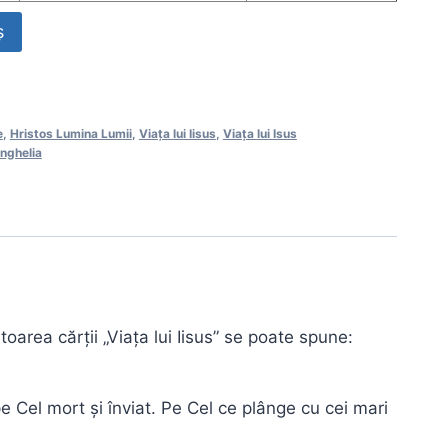
ș
e
,
Hristos Lumina Lumii
,
Viața lui Iisus
,
Viața lui Isus
nghelia
area cărții „Viața lui Iisus” se poate spune:
pe Cel mort și înviat. Pe Cel ce plânge cu cei mari