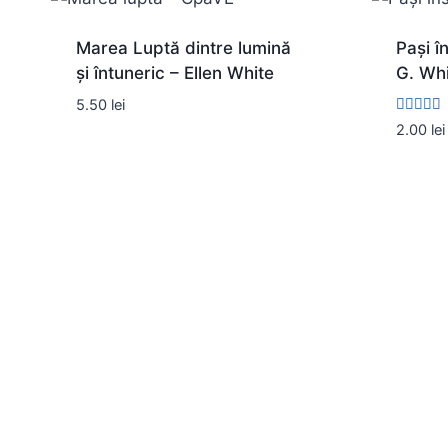
Marea Luptă dintre lumină
Pași î
și întuneric – Ellen White
G. Wh
5.50
lei
Evaluat l
2.00
lei
5.00
din 5