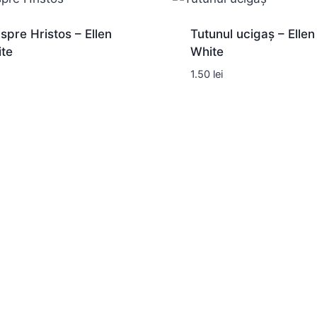
nspre Hristos – Ellen
Tutunul ucigaș – Ellen
ite
White
1.50
lei
a