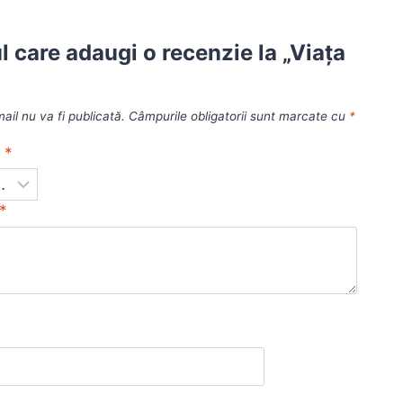
ul care adaugi o recenzie la „Viața
”
ail nu va fi publicată.
Câmpurile obligatorii sunt marcate cu
*
a
*
*