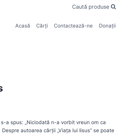
Caută produse
Acasă
Cărți
Contactează-ne
Donații
s
 s-a spus: „Niciodată n-a vorbit vreun om ca
 Despre autoarea cărții „Viața lui Iisus” se poate