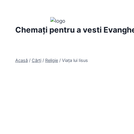
Skip
to
content
Chemați pentru a vesti Evanghe
Acasă
/
Cărți
/
Religie
/
Viața lui Iisus