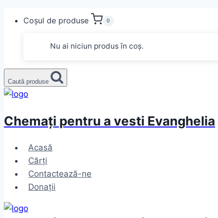
Skip
Coșul de produse
0
to
content
Nu ai niciun produs în coș.
Caută produse
Chemați pentru a vesti Evanghelia
Acasă
Cărți
Contactează-ne
Donații