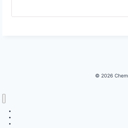
© 2026 Chemaț
Acasă
Cărți
Contactează-ne